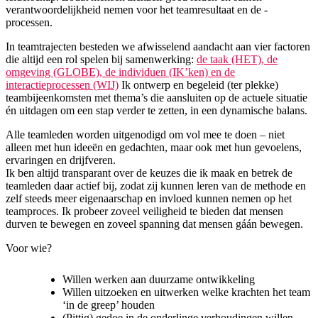
verantwoordelijkheid nemen voor het teamresultaat en de -
processen.
In teamtrajecten besteden we afwisselend aandacht aan vier factoren
die altijd een rol spelen bij samenwerking:
de taak (HET), de
omgeving (GLOBE), de individuen (IK’ken) en de
interactieprocessen (WIJ)
Ik ontwerp en begeleid (ter plekke)
teambijeenkomsten met thema’s die aansluiten op de actuele situatie
én uitdagen om een stap verder te zetten, in een dynamische balans.
Alle teamleden worden uitgenodigd om vol mee te doen – niet
alleen met hun ideeën en gedachten, maar ook met hun gevoelens,
ervaringen en drijfveren.
Ik ben altijd transparant over de keuzes die ik maak en betrek de
teamleden daar actief bij, zodat zij kunnen leren van de methode en
zelf steeds meer eigenaarschap en invloed kunnen nemen op het
teamproces. Ik probeer zoveel veiligheid te bieden dat mensen
durven te bewegen en zoveel spanning dat mensen gáán bewegen.
Voor wie?
Willen werken aan duurzame ontwikkeling
Willen uitzoeken en uitwerken welke krachten het team
‘in de greep’ houden
(Pittig) gedoe in de onderlinge verhoudingen willen