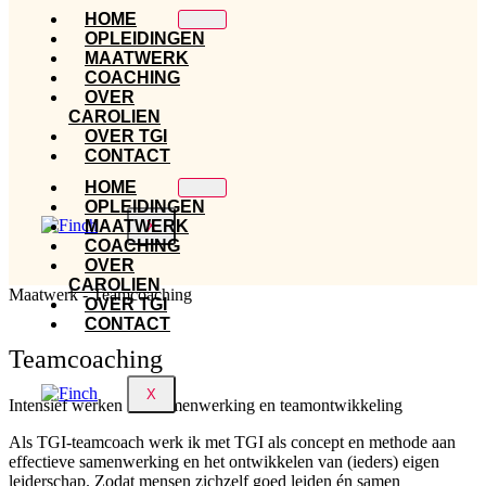
HOME
OPLEIDINGEN
MAATWERK
COACHING
OVER
CAROLIEN
OVER TGI
CONTACT
HOME
OPLEIDINGEN
MAATWERK
X
COACHING
OVER
CAROLIEN
Maatwerk - Teamcoaching
OVER TGI
CONTACT
Teamcoaching
X
Intensief werken aan samenwerking en teamontwikkeling
Als TGI-teamcoach werk ik met TGI als concept en methode aan
effectieve samenwerking en het ontwikkelen van (ieders) eigen
leiderschap. Zodat mensen zichzelf goed leiden én samen