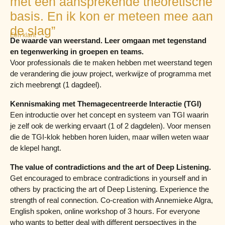
met een aansprekende theoretische
basis. En ik kon er meteen mee aan
de slag”
Een klant
De waarde van weerstand. Leer omgaan met tegenstand
en tegenwerking in groepen en teams.
Voor professionals die te maken hebben met weerstand tegen
de verandering die jouw project, werkwijze of programma met
zich meebrengt (1 dagdeel).
Kennismaking met Themagecentreerde Interactie (TGI)
Een introductie over het concept en systeem van TGI waarin
je zelf ook de werking ervaart (1 of 2 dagdelen). Voor mensen
die de TGI-klok hebben horen luiden, maar willen weten waar
de klepel hangt.
The value of contradictions and the art of Deep Listening.
Get encouraged to embrace contradictions in yourself and in
others by practicing the art of Deep Listening. Experience the
strength of real connection. Co-creation with Annemieke Algra,
English spoken, online workshop of 3 hours. For everyone
who wants to better deal with different perspectives in the