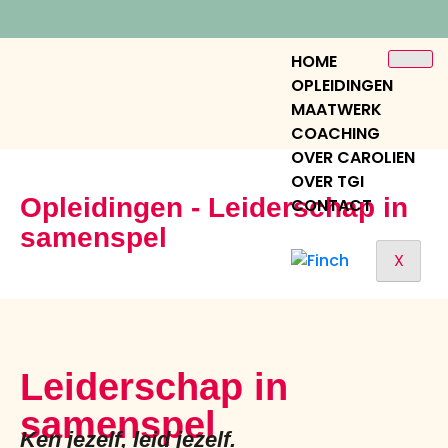
HOME
OPLEIDINGEN
MAATWERK
COACHING
OVER CAROLIEN
OVER TGI
Opleidingen - Leiderschap in
CONTACT
samenspel
X
Leiderschap in
samenspel
Ken jezelf, leid jezelf.