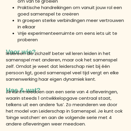
om van te groeien
Praktische handreikingen om vanuit jouw rol een
goed samenspel te creëren
In groepen sterke verbindingen meer vertrouwen
in elkaar
Vrije experimenteerruimte om eens iets uit te
proberen
Voor wie?
Iedereen die zichzelf beter wil leren leiden in het
samenspel met anderen, maar ook het samenspel
zelf. Omdat je weet dat leiderschap niet bij één
persoon ligt, goed samenspel veel tijd vergt en elke
samenwerking haar eigen dynamiek kent.
Hoe & wat?
Je kunt meedoen aan een serie van 4 afleveringen,
waarin steeds 1 ontwikkelopgave centraal staat,
telkens uit een andere ‘lus’. Zo meanderen we door
het model van Leiderschap in Samenspel. Je kunt ook
‘binge watchen’ en aan de volgende serie met 4
andere afleveringen weer meedoen.